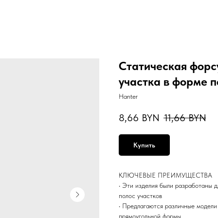
Статическая форс
участка в форме п
Hanter
8,66
BYN
11,66
BYN
Купить
КЛЮЧЕВЫЕ ПРЕИМУЩЕСТВА
• Эти изделия были разработаны д
полос участков
• Предлагаются различные модели 
прямоугольной формы