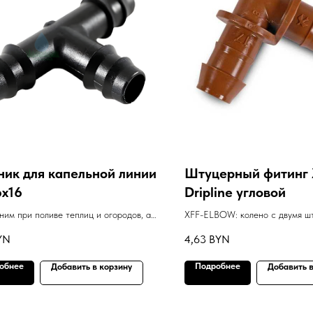
ник для капельной линии
Штуцерный фитинг 
6х16
Dripline угловой
им при поливе теплиц и огородов, а
XFF-ELBOW: колено с двумя ш
спользуется в поливе декоративных
диаметром 17 мм.
YN
4,63
BYN
в.
обнее
Подробнее
Добавить в корзину
Добавить в