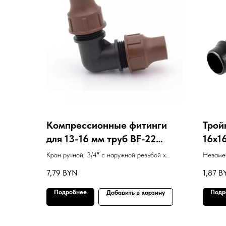
Компрессионные фитинги
Трой
для 13-16 мм труб BF-22
16х1
(уголок)
Кран ручной, 3/4″ с наружной резьбой х
Незамен
компрессионный фитинг 16 мм
также и
7,79
BYN
1,87
B
деревье
Подробнее
Подр
Добавить в корзину