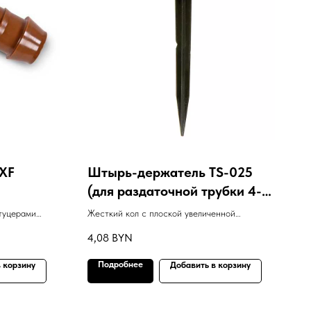
XF
Штырь-держатель TS-025
(для раздаточной трубки 4-
6мм)
туцерами
Жесткий кол с плоской увеличенной
головкой, способной выдерживать удары по
4,08
BYN
твердой почве.
Подробнее
 корзину
Добавить в корзину