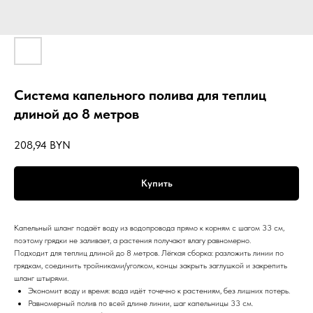
Система капельного полива для теплиц
длиной до 8 метров
208,94
BYN
Купить
Капельный шланг подаёт воду из водопровода прямо к корням с шагом 33 см,
поэтому грядки не заливает, а растения получают влагу равномерно.
Подходит для теплиц длиной до 8 метров. Лёгкая сборка: разложить линии по
грядкам, соединить тройниками/уголком, концы закрыть заглушкой и закрепить
шланг штырями.
Экономит воду и время: вода идёт точечно к растениям, без лишних потерь.
Равномерный полив по всей длине линии, шаг капельницы 33 см.