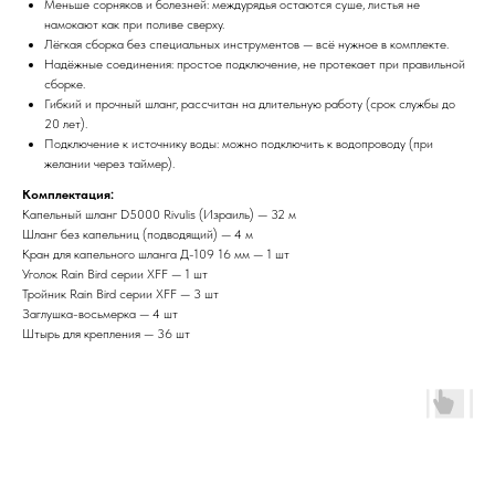
Меньше сорняков и болезней: междурядья остаются суше, листья не
намокают как при поливе сверху.
Лёгкая сборка без специальных инструментов — всё нужное в комплекте.
Надёжные соединения: простое подключение, не протекает при правильной
сборке.
Гибкий и прочный шланг, рассчитан на длительную работу (срок службы до
20 лет).
Подключение к источнику воды: можно подключить к водопроводу (при
желании через таймер).
Комплектация:
Капельный шланг D5000 Rivulis (Израиль) — 32 м
Шланг без капельниц (подводящий) — 4 м
Кран для капельного шланга Д-109 16 мм — 1 шт
Уголок Rain Bird серии XFF — 1 шт
Тройник Rain Bird серии XFF — 3 шт
Заглушка-восьмерка — 4 шт
Штырь для крепления — 36 шт