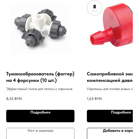
Туманообразователь (фоггер)
Самопробивной эмитт
на 4 форсунки (10 шт.)
компенсацией давления
час RAIN BIRD
Эффективный полив для теплиц и парников.
Идеальны для полива живых изгор
деревьев, кустарников и комнатн
8,55
BYN
1,65
BYN
растений.
Подробнее
Подробнее
Нет в наличии
Добавить в корзину