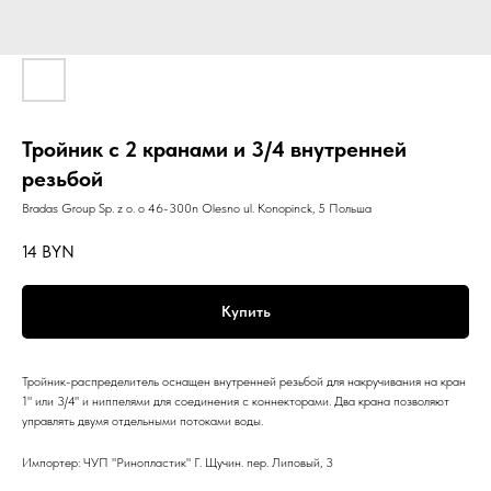
Тройник с 2 кранами и 3/4 внутренней
резьбой
Bradas Group Sp. z o. o 46-300n Olesno ul. Konopinck, 5 Польша
14
BYN
Купить
Тройник-распределитель оснащен внутренней резьбой для накручивания на кран
1" или 3/4" и ниппелями для соединения с коннекторами. Два крана позволяют
управлять двумя отдельными потоками воды.
Импортер: ЧУП "Ринопластик" Г. Щучин. пер. Липовый, 3