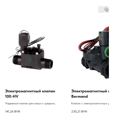
Электромагнитный клапан
Электромагнитный кл
100-HV
Bermand
Надежный клапан для малых и средних
Клапан с электромагнитным упра
участков.
двухходовым внутренним управле
141,26
BYN
230,21
BYN
встроенным ручным переключате