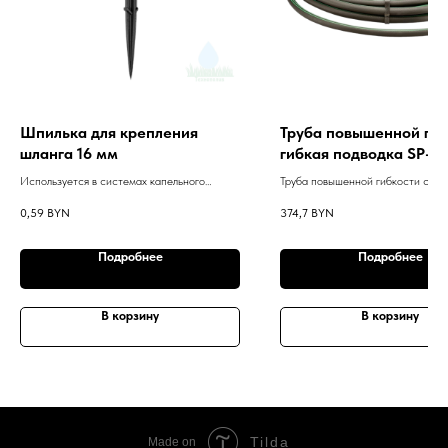
Шпилька для крепления
Труба повышенной гиб
шланга 16 мм
гибкая подводка SP-FL
бухта 30 метров
Используется в системах капельного
Труба повышенной гибкости совм
полива и орошения.
штуцерными фитингами представ
0,59
BYN
374,7
BYN
собой гибкий подвижный узел дл
статических и роторных оросител
Подробнее
Подробнее
В корзину
В корзину
Tilda
Made on