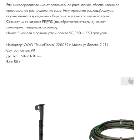
Эти микрооросители имеют равномерное распыление, обеспечивающее
превосходное распределение воды. Регулирование расхода/радиуса
осуществляется вращением общего интегрального шарового крана.
Совместим со штоком PRF/RS (приобретается отдельно), имеет
самогерметизирующуюся резьбу.
Имеет 3 модели с разным углом полива 90, 180, и 360 градусов.
Импортер: ООО "ТехноПолив" 220057 г. Минск ул.Фогеля, 7-214
Сектор полива: 90
ДxШxВ: 160x20x10 мм
Вес: 50 г