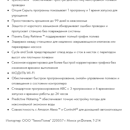
проводки
Опция Скрыть программы показывает 1 программу и 1 время запуска для
упрощения
Приостановить орошение до 99 дней в межсезонье
Защита от короткого замыкания обнаруживает ошибки проводки и
пропускает станцию без повреждения системы
Память Easy Retrieve ™ поддерживает полный график полива
Задержка между станциями для медленно закрывающихся клапанов или
перезарядки насоса
Cycle and Soak предотвращает отвод воды и сток в местах с перепадом
высот или плотными почвами
Сезонная корректировка для более быстрой корректировки графика без
изменения времени выполнения
МОДУЛЬ WI-FI
Обеспечивает быстрое программирование, онлайн-управление поливом и
оповещения о состоянии контроллера
Стандартное программирование ABC с 3 программами и 6 временами
запуска и времени работы до 24 часов
Predictive Watering ™ обеспечивает точную настройку погоды для
максимальной экономии воды
Совместимость с Amazon Alexa ™ и Control4® для домашней автоматизации
Импортер: ООО "ТехноПолив" 220057 г. Минск ул.Фогеля, 7-214