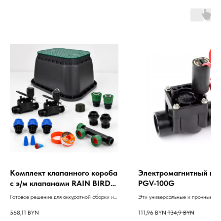
Т
Н
Комплект клапанного короба
Электромагнитный кл
с э/м клапанами RAIN BIRD
PGV-100G
100 HV на 2 зоны
Готовое решение для аккуратной сборки и
Эти универсальные и прочные кл
подключения автоматического полива.
отличаются простотой обслужива
568,11
BYN
111,96
BYN
134,9
BYN