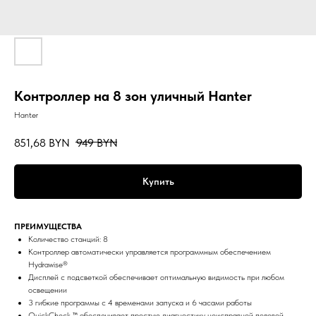
Контроллер на 8 зон уличный Hanter
Hanter
851,68
BYN
949
BYN
Купить
ПРЕИМУЩЕСТВА
Количество станций: 8
Контроллер автоматически управляется программным обеспечением
Hydrawise®
Дисплей с подсветкой обеспечивает оптимальную видимость при любом
освещении
3 гибкие программы с 4 временами запуска и 6 часами работы
QuickCheck ™ обеспечивает простую диагностику неисправной полевой