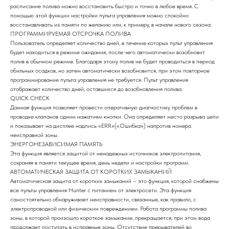
расписание полива можно восстановить быстро и точно в любое время. С
помощью этой функции настройки пульта управления можно спокойно
восстанавливать из памяти по желанию или, к примеру, в начале нового сезона.
ПРОГРАММИРУЕМАЯ ОТСРОЧКА ПОЛИВА
Пользователь определяет количество дней, в течение которых пульт управления
будет находиться в режиме ожидания, после чего автоматически возобновит
полив в обычном режиме. Благодаря этому полив не будет проводиться в период
обильных осадков, но затем автоматически возобновится, при этом повторное
программирование пульта управления не требуется. Пульт управления
отображает количество дней, оставшихся до возобновления полива.
QUICK CHECK
Данная функция позволяет провести оперативную диагностику проблем в
проводке клапанов одним нажатием кнопки. Она определяет место разрыва цепи
и показывает на дисплее надпись «ERR»(«Ошибка») напротив номера
неисправной зоны.
ЭНЕРГОНЕЗАВИСИМАЯ ПАМЯТЬ
Эта функция является защитой от ненадежных источников электропитания,
сохраняя в памяти текущее время, день недели и настройки программ.
АВТОМАТИЧЕСКАЯ ЗАЩИТА ОТ КОРОТКИХ ЗАМЫКАНИЙ
Автоматическая защита от коротких замыканий – это функция, которой снабжены
все пульты управления Hunter с питанием от электросети. Эта функция
самостоятельно обнаруживает неисправности, связанные, как правило, с
электропроводкой или физическим повреждением. Работа программы полива
зоны, в которой произошло короткое замыкание, прекращается, при этом вода
продолжает поступать в исправные зоны. Отсутствие прерывателей во