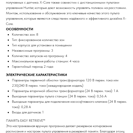
получаемых с датчика. X-Core также совместим с дистанционными пультами
управления Hunter, которые дают возможность управлять поливом на расстоянии.
Монтаж, использование и обслуживание это ключевые качества этого пульта
управления, которые являются следствием надёжного и эффективного дизайна X-
Core.
ОСОБЕННОСТИ
Количество зон: 8
Тип: фиксированное количество зон
Тип корпуса: для установки в помещении
Независимые программы: 3
Количество запусков на программу: 4
Максимальное время работы станции: 4 часа
Гарантийный период 2 года
ЭЛЕКТРИЧЕСКИЕ ХАРАКТЕРИСТИКИ
Параметры первичной обмотки трансформатора: 120 В перем. тока или
230/240 В перем. тока (международная модель)
Параметры вторичной обмотки трансформатора (24 В перем. тока): 1 A
Выходные параметры пульта станции (24 В перем. тока): 0,56 А
Выходные параметры для подключения насоса/главного клапана (24 В перем.
тока): 0,28 A
Входы для датчиков: 1
ПАМЯТЬ EASY RETRIEVE™
Эта настраиваемая вручную программа делает резервное копирование
расписания и настроек пульта управления в резервной памяти. Благодаря этому,