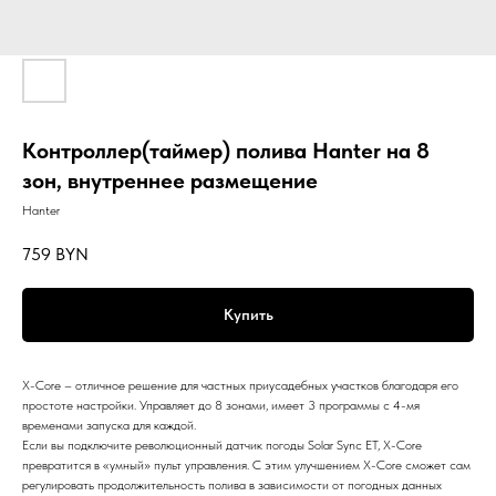
Контроллер(таймер) полива Hanter на 8
зон, внутреннее размещение
Hanter
759
BYN
Купить
X-Core – отличное решение для частных приусадебных участков благодаря его
простоте настройки. Управляет до 8 зонами, имеет 3 программы с 4-мя
временами запуска для каждой.
Если вы подключите революционный датчик погоды Solar Sync ET, X-Core
превратится в «умный» пульт управления. С этим улучшением X-Core сможет сам
регулировать продолжительность полива в зависимости от погодных данных