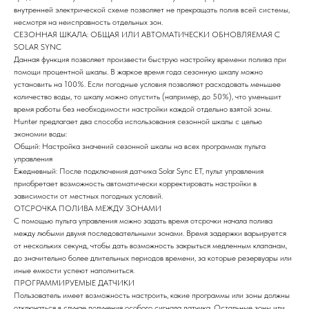
внутренней электрической схеме позволяет не прекращать полив всей системы,
несмотря на неисправность отдельных зон.
СЕЗОННАЯ ШКАЛА: ОБЩАЯ ИЛИ АВТОМАТИЧЕСКИ ОБНОВЛЯЕМАЯ С
SOLAR SYNC
Данная функция позволяет произвести быструю настройку времени полива при
помощи процентной шкалы. В жаркое время года сезонную шкалу можно
установить на 100%. Если погодные условия позволяют расходовать меньшее
количество воды, то шкалу можно опустить (например, до 50%), что уменьшит
время работы без необходимости настройки каждой отдельно взятой зоны.
Hunter предлагает два способа использования сезонной шкалы с целью
экономии воды:
Общий: Настройка значений сезонной шкалы на всех программах пульта
управления
Ежедневный: После подключения датчика Solar Sync ET, пульт управления
приобретает возможность автоматически корректировать настройки в
зависимости от местных погодных условий.
ОТСРОЧКА ПОЛИВА МЕЖДУ ЗОНАМИ
С помощью пульта управления можно задать время отсрочки начала полива
между любыми двумя последовательными зонами. Время задержки варьируется
от нескольких секунд, чтобы дать возможность закрыться медленным клапанам,
до значительно более длительных периодов времени, за которые резервуары или
иные емкости успеют наполниться.
ПРОГРАММИРУЕМЫЕ ДАТЧИКИ
Пользователь имеет возможность настроить, какие программы или зоны должны
отключаться в случае получения особого сигнала датчика. Остальные зоны или